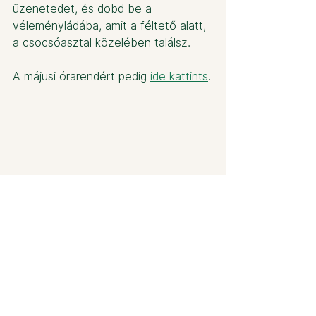
üzenetedet, és dobd be a 
véleményládába, amit a féltető alatt, 
a csocsóasztal közelében találsz.
A májusi órarendért pedig 
ide kattints
.
Az összes megtekintése
Friss bejegyzések