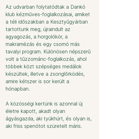
Az udvarban folytatódtak a Dankó 
klub kézműves-foglalkozásai, amiket 
a téli időszakban a Kesztyűgyárban 
tartottunk meg, újraindult az 
agyagozás, a horgolókör, a 
makramézás és egy csomó más 
tavalyi program. Különösen népszerű 
volt a tűzzománc-foglalkozás, ahol 
többek közt szépséges medálok 
készültek, illetve a zsonglőrködés, 
amire kétszer is sor került a 
hónapban.
A közösségi kertünk is azonnal új 
életre kapott, akadt olyan 
ágyásgazda, aki tyúkhúrt, és olyan is, 
aki friss spenótot szüretelt máris.