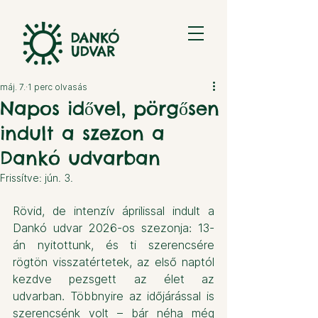
máj. 7.
1 perc olvasás
Napos idővel, pörgősen
indult a szezon a
Dankó udvarban
Frissítve:
jún. 3.
Rövid, de intenzív áprilissal indult a 
Dankó udvar 2026-os szezonja: 13-
án nyitottunk, és ti szerencsére 
rögtön visszatértetek, az első naptól 
kezdve pezsgett az élet az 
udvarban. Többnyire az időjárással is 
szerencsénk volt – bár néha még 