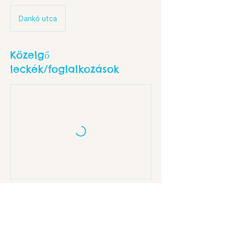
Dankó utca
Közelgő
leckék/foglalkozások
Elérhetőségek
Budapest, Dankó u. 18, 1086 Hungary