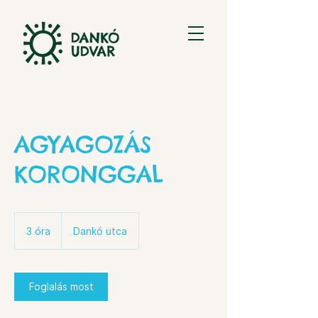
AGYAGOZÁS
KORONGGAL
3 óra
3
Dankó utca
ó
r
a
Foglalás most