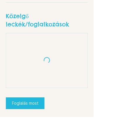
Közelgő
leckék/foglalkozások
Foglalás most