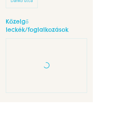
Dankó utca
Közelgő
leckék/foglalkozások
Elérhetőségek
Budapest, Dankó u. 18, 1086 Hungary
info@rev8.hu