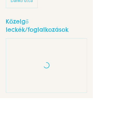
Dankó utca
Közelgő
leckék/foglalkozások
Elérhetőségek
Budapest, Dankó u. 18, 1086 Hungary