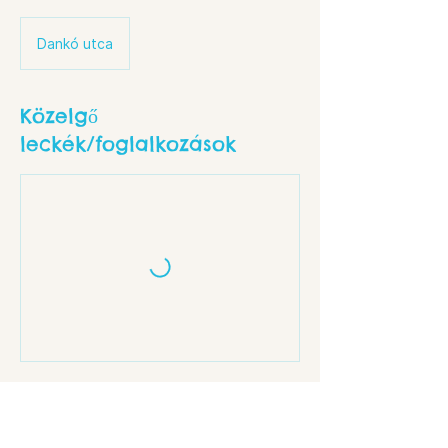
Dankó utca
Közelgő
leckék/foglalkozások
Elérhetőségek
Budapest, Dankó u. 18, 1086 Hungary