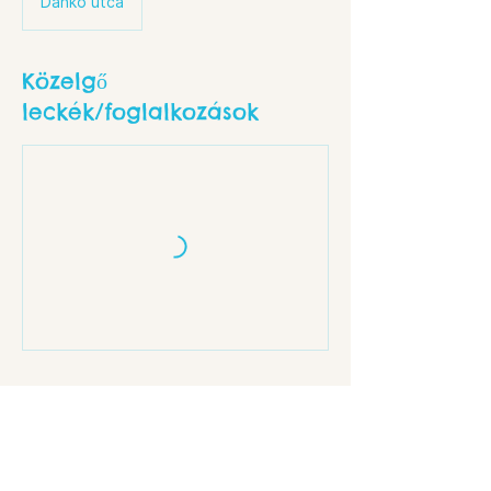
Dankó utca
Közelgő
leckék/foglalkozások
Elérhetőségek
Budapest, Dankó u. 18, 1086 Hungary
info@rev8.hu