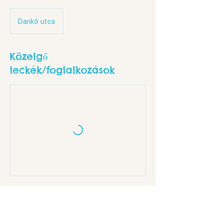
Dankó utca
Közelgő
leckék/foglalkozások
Elérhetőségek
Budapest, Dankó u. 18, 1086 Hungary