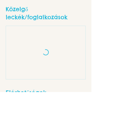
Közelgő
leckék/foglalkozások
Elérhetőségek
Budapest, Dankó u. 18, 1086 Hungary
info@rev8.hu