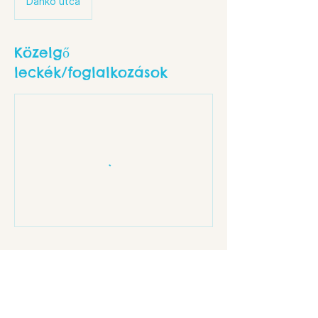
Dankó utca
Közelgő
leckék/foglalkozások
Elérhetőségek
Budapest, Dankó u. 18, 1086 Hungary
info@rev8.hu